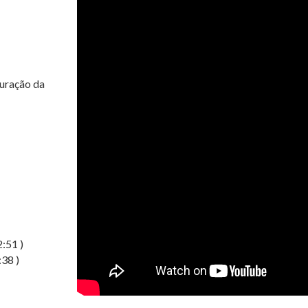
uração da
:51 )
:38
)