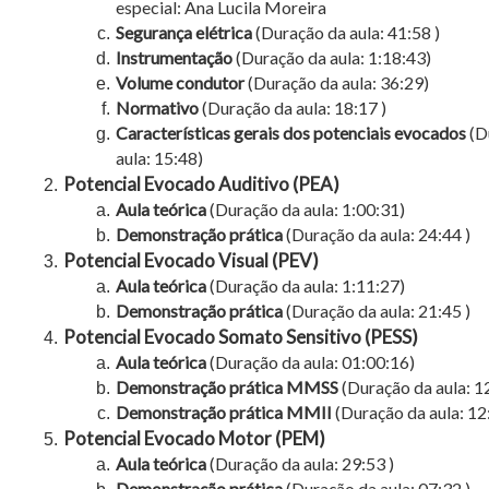
especial: Ana Lucila Moreira
Segurança elétrica
(Duração da aula: 41:58 )
Instrumentação
(Duração da aula: 1:18:43)
Volume condutor
(Duração da aula: 36:29)
Normativo
(Duração da aula: 18:17 )
Características gerais dos potenciais evocados
(D
aula: 15:48)
Potencial Evocado Auditivo (PEA)
Aula teórica
(Duração da aula: 1:00:31)
Demonstração prática
(Duração da aula: 24:44 )
Potencial Evocado Visual (PEV)
Aula teórica
(Duração da aula:
1:11:27
)
Demonstração prática
(Duração da aula:
21:45
)
Potencial Evocado Somato Sensitivo (PESS)
Aula teórica
(Duração da aula:
01:00:16
)
Demonstração prática MMSS
(Duração da aula: 12
Demonstração prática MMII
(Duração da aula:
12
Potencial Evocado Motor (PEM)
Aula teórica
(Duração da aula: 29:53 )
Demonstração prática
(Duração da aula: 07:32 )