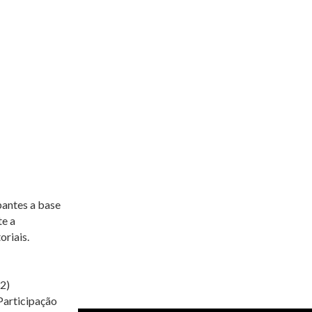
pantes a base
te a
oriais.
2)
Participação